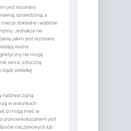
im jest rezonans
rawną, sprawdzoną, a
 mierze dokładne i wybitnie
nizmu. Jednakże nie
ania, jakim jest rezonans
siadają ważne
agnetyczny nie mogą
nik serca, sztuczną
ro bądź wkładkę
ny nadzwyczajną
cują w warunkach
wił, iż mogą mieć w
ego przeciwwskazaniem jest
klipsów naczyniowych lub