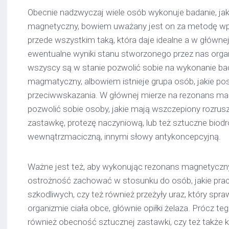
Obecnie nadzwyczaj wiele osób wykonuje badanie, jak
magnetyczny, bowiem uważany jest on za metodę wp
przede wszystkim taką, która daje idealne a w głównej
ewentualne wyniki stanu stworzonego przez nas orga
wszyscy są w stanie pozwolić sobie na wykonanie bad
magmatyczny, albowiem istnieje grupa osób, jakie po
przeciwwskazania. W głównej mierze na rezonans m
pozwolić sobie osoby, jakie mają wszczepiony rozrusz
zastawkę, protezę naczyniową, lub też sztuczne biod
wewnątrzmaciczną, innymi słowy antykoncepcyjną.
Ważne jest też, aby wykonując rezonans magnetycz
ostrożność zachować w stosunku do osób, jakie pra
szkodliwych, czy też również przeżyły uraz, który spra
organizmie ciała obce, głównie opiłki żelaza. Prócz t
również obecność sztucznej zastawki, czy też także 