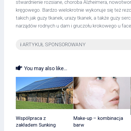
stwardnienie rozsiane, choroba Alzheimera, nowotwor
kręgowego. Bardzo wielokrotnie wykonuje się też rez
takich jak guzy tkanek, urazy tkanek, a także guzy se
narządów rodnych u dam i gruczołu krokowego u fac
ℹ️ ARTYKUŁ SPONSOROWANY
You may also like...
Współpraca z
Make-up – kombinacja
zakładem Sunking
barw