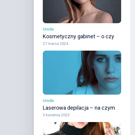
Uroda
Kosmetyczny gabinet – o czym należy pamiętać przy wyborze
27 marca 2024
Uroda
Laserowa depilacja – na czym polega i jak się ją wykonuje
3 kwietnia 2023