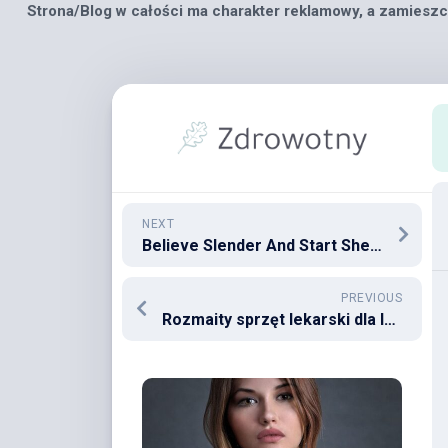
Strona/Blog w całości ma charakter reklamowy, a zamieszc
Skip
to
content
NEXT
Believe Slender And Start Shedding Weight Today
PREVIOUS
Rozmaity sprzęt lekarski dla lekarzy z określonych specjalizacji