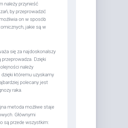
em należy przynieść
zań, by przeprowadzić
umożliwia on w sposób
tomicznych, jakie są w
waża się za najdoskonalszy
ą przeprowadza. Dzięki
lejności należy
e dzięki któremu uzyskamy
ajbardziej polecany jest
gnozy raka.
zyjna metoda możliwe staje
owych. Głównymi
 są przede wszystkim: