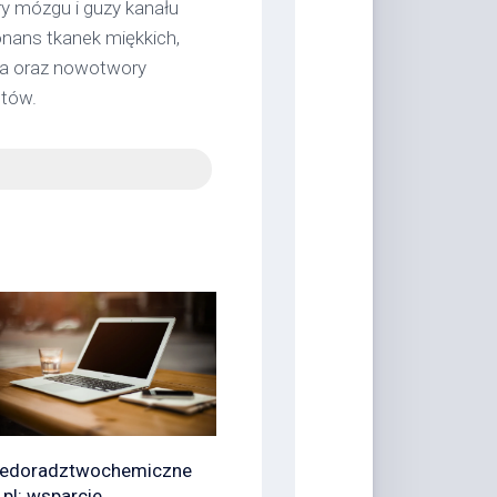
y mózgu i guzy kanału
onans tkanek miękkich,
rca oraz nowotwory
etów.
edoradztwochemiczne
.pl: wsparcie