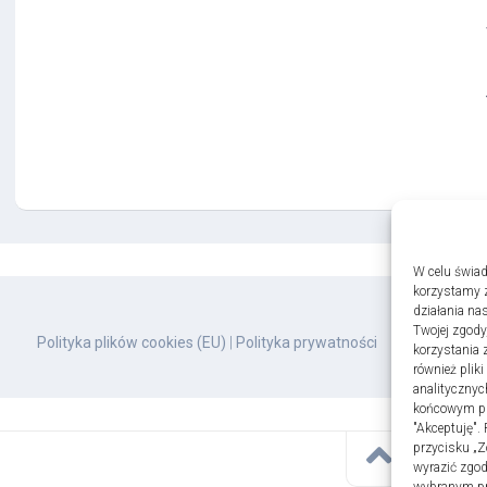
W celu świad
korzystamy z
działania nas
Twojej zgody
Polityka plików cookies (EU)
|
Polityka prywatności
korzystania 
również plik
analitycznyc
końcowym pli
"Akceptuję".
przycisku „Z
wyrazić zgo