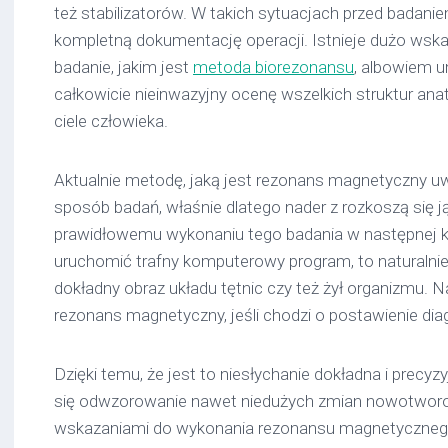
też stabilizatorów. W takich sytuacjach przed badani
kompletną dokumentację operacji. Istnieje dużo wska
badanie, jakim jest
metoda biorezonansu
, albowiem 
całkowicie nieinwazyjny ocenę wszelkich struktur ana
ciele człowieka.
Aktualnie metodę, jaką jest rezonans magnetyczny u
sposób badań, właśnie dlatego nader z rozkoszą się j
prawidłowemu wykonaniu tego badania w następnej ko
uruchomić trafny komputerowy program, to naturalni
dokładny obraz układu tętnic czy też żył organizmu. N
rezonans magnetyczny, jeśli chodzi o postawienie dia
Dzięki temu, że jest to niesłychanie dokładna i precy
się odwzorowanie nawet niedużych zmian nowotwor
wskazaniami do wykonania rezonansu magnetycznego