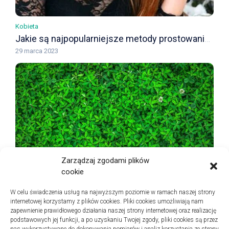
Kobieta
Jakie są najpopularniejsze metody prostowania włosów
29 marca 2023
Zarządzaj zgodami plików
cookie
Zdrowie
W celu świadczenia usług na najwyższym poziomie w ramach naszej strony
W jaki sposób robią psychodeliki – poznaj najistotniejsze wiadomości?
internetowej korzystamy z plików cookies. Pliki cookies umożliwiają nam
15 marca 2023
zapewnienie prawidłowego działania naszej strony internetowej oraz realizację
podstawowych jej funkcji, a po uzyskaniu Twojej zgody, pliki cookies są przez