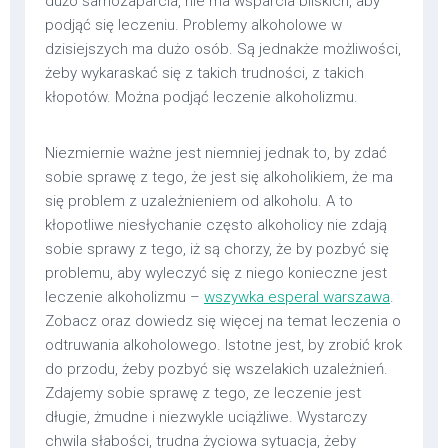
dużo samozaparcia, nie ma wsparcia bliskich, aby
podjąć się leczeniu. Problemy alkoholowe w
dzisiejszych ma dużo osób. Są jednakże możliwości,
żeby wykaraskać się z takich trudności, z takich
kłopotów. Można podjąć leczenie alkoholizmu.
Niezmiernie ważne jest niemniej jednak to, by zdać
sobie sprawę z tego, że jest się alkoholikiem, że ma
się problem z uzależnieniem od alkoholu. A to
kłopotliwe niesłychanie często alkoholicy nie zdają
sobie sprawy z tego, iż są chorzy, że by pozbyć się
problemu, aby wyleczyć się z niego konieczne jest
leczenie alkoholizmu –
wszywka esperal warszawa
.
Zobacz oraz dowiedz się więcej na temat leczenia o
odtruwania alkoholowego. Istotne jest, by zrobić krok
do przodu, żeby pozbyć się wszelakich uzależnień.
Zdajemy sobie sprawę z tego, ze leczenie jest
długie, żmudne i niezwykle uciążliwe. Wystarczy
chwila słabości, trudna życiowa sytuacja, żeby