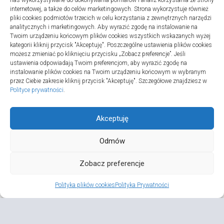
nas wykorzystywane do dokonywania pomiarów i analiz korzystania ze strony
internetowej, a także do celów marketingowych. Strona wykorzystuje również
pliki cookies podmiotów trzecich w celu korzystania z zewnętrznych narzędzi
analitycznych i marketingowych. Aby wyrazić zgodę na instalowanie na
Twoim urządzeniu końcowym plików cookies wszystkich wskazanych wyżej
Polityka plików cookies (EU)
|
Polityka prywatności
kategorii kliknij przycisk "Akceptuję". Poszczególne ustawienia plików cookies
możesz zmieniać po kliknięciu przycisku „Zobacz preferencje”. Jeśli
ustawienia odpowiadają Twoim preferencjom, aby wyrazić zgodę na
instalowanie plików cookies na Twoim urządzeniu końcowym w wybranym
przez Ciebie zakresie kliknij przycisk "Akceptuję". Szczegółowe znajdziesz w
Polityce prywatności
.
Akceptuję
Odmów
Zdrowotny © 2026. All Rights Reserved.
Zobacz preferencje
Polityka plików cookies
Polityka Prywatności